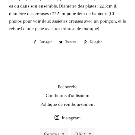
es ou dans son ensemble. Diamètre des plates : 22.5cm &
diamètre des creuses : 22.5cm pour 4cm de hauteur. (Cf
photos pour voir deux assiettes creuses avec un poinçon, et le
rebord d’une plate avec un minuscule manque).
Partager
Partager
Tweeter
Tweeter
Épingler
Épingler
sur
sur
sur
Facebook
Twitter
Pinterest
Recherche
Conditions d'utilisation
Politique de remboursement
Instagram
Langue
Devise
français
EUR €