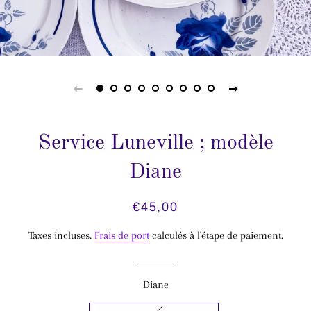
Service Luneville ; modèle
Diane
Prix
Prix
€45,00
régulier
réduit
Taxes incluses.
Frais de port
calculés à l'étape de paiement.
Diane